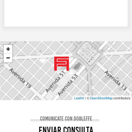
+
−
Leaflet
| ©
OpenStreetMap
contributors
comunicate con dobleffe
enviar consulta