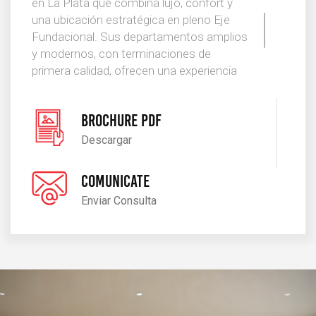
en La Plata que combina lujo, confort y
una ubicación estratégica en pleno Eje
Fundacional. Sus departamentos amplios
y modernos, con terminaciones de
primera calidad, ofrecen una experiencia
de vida única con vistas privilegiadas a la
Catedral y al centro de la ciudad. Con
BROCHURE PDF
unidades de 1 a 3 dormitorios, balcones
aterrazados con parrilla y detalles como
Descargar
calefacción por radiadores, pisos de
porcelanato, mesadas de cuarzo y
COMUNICATE
aberturas con DVH, DE MORENO redefine
Enviar Consulta
el concepto de vivir con estilo en La Plata,
integrando diseño contemporáneo,
accesibilidad y calidad constructiva.